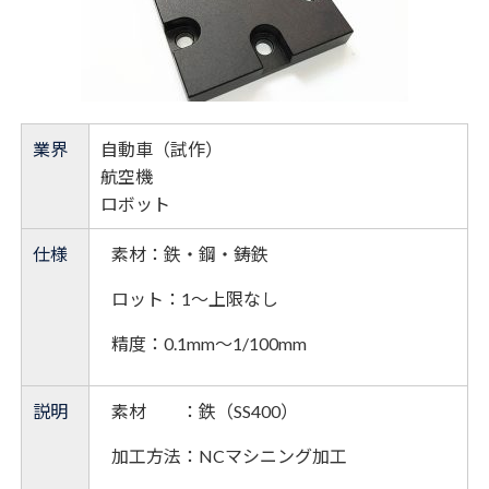
業界
自動車（試作）
航空機
ロボット
仕様
素材：
鉄・
鋼・
鋳鉄
ロット：1～上限なし
精度：
0.1mm～1/100mm
説明
素材 ：
鉄（SS400）
加工方法：
NCマシニング加工