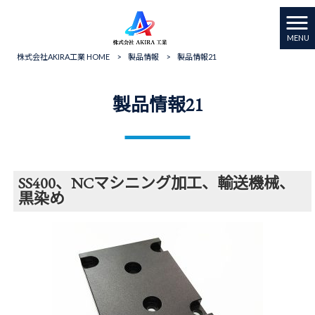
MENU
株式会社AKIRA工業 HOME
>
製品情報
>
製品情報21
製品情報21
SS400、NCマシニング加工、輸送機械、
黒染め