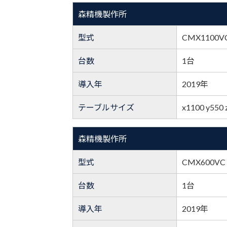
森精機製作所
型式
CMX1100V
台数
1台
導入年
2019年
テーブルサイズ
x1100 y550 
森精機製作所
型式
CMX600VC
台数
1台
導入年
2019年