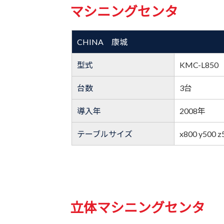
マシニングセンタ
CHINA 康城
型式
KMC-L850
台数
3台
導入年
2008年
テーブルサイズ
x800 y500 z
立体マシニングセンタ