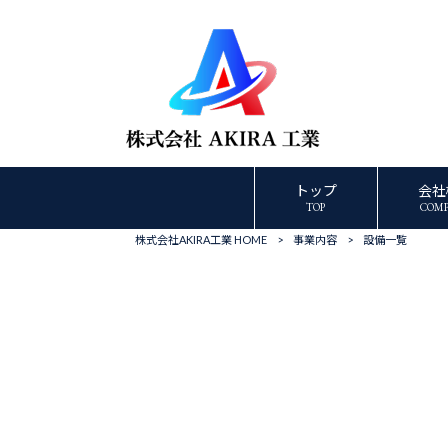
トップ
会社
TOP
COM
株式会社AKIRA工業 HOME
>
事業内容
>
設備一覧