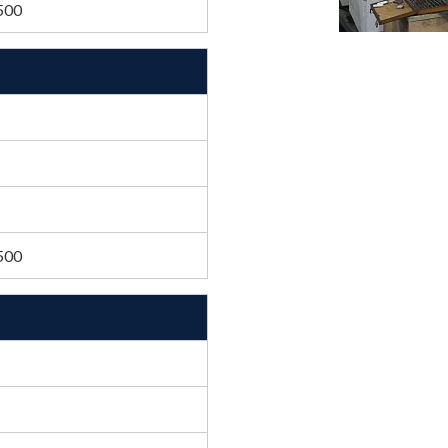
500
500