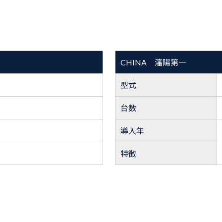
CHINA 瀋陽第一
型式
台数
導入年
特徴