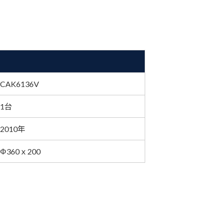
CAK6136V
1台
2010年
Φ360ｘ200