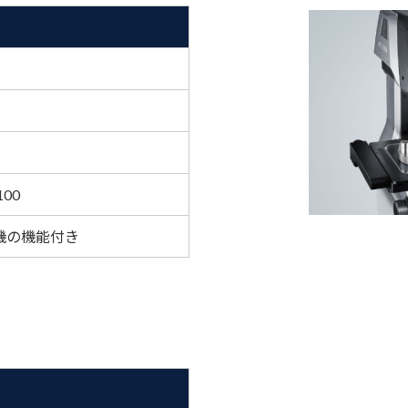
100
機の機能付き