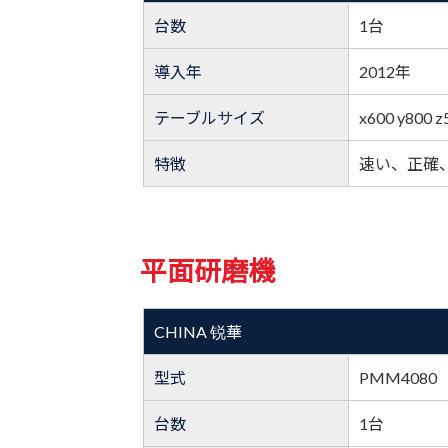
台数
1台
導入年
2012年
テーブルサイズ
x600 y800 z
特徴
速い、正確
平面研磨機
CHINA 锐華
型式
PMM4080
台数
1台